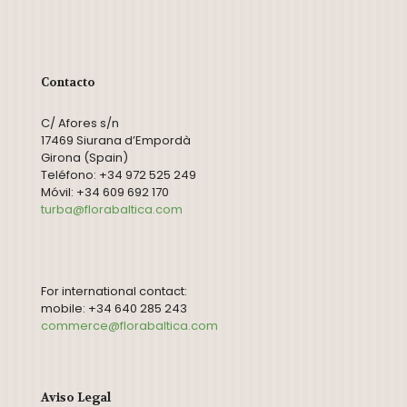
Contacto
C/ Afores s/n
17469 Siurana d’Empordà
Girona (Spain)
Teléfono: +34 972 525 249
Móvil: +34 609 692 170
turba@florabaltica.com
For international contact:
mobile: +34 640 285 243
commerce@florabaltica.com
Aviso Legal