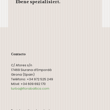
Ebene spezialisiert.
Contacto
C/ Afores s/n
17469 Siurana d’Empordà
Girona (Spain)
Teléfono: +34 972 525 249
Móvil: +34 609 692 170
turba@florabaltica.com